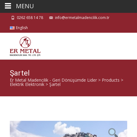
MENU
0262 658 14 78
info@ermetalmadencilik.com.tr
English
Şartel
Er Metal Madencilik - Geri Dönüşümde Lider
>
Products
>
Elektrik Elektronik
>
Şartel