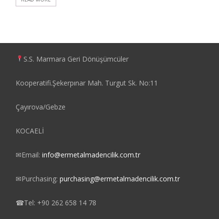
S.S. Marmara Geri Dönüşümcüler
Kooperatifi.Şekerpınar Mah. Turgut Sk. No:11
Çayırova/Gebze
KOCAELİ
✉
Email:
info@ermetalmadencilik.com.tr
✉
Purchasing:
purchasing@ermetalmadencilik.com.tr
☎
Tel: +90 262 658 14 78