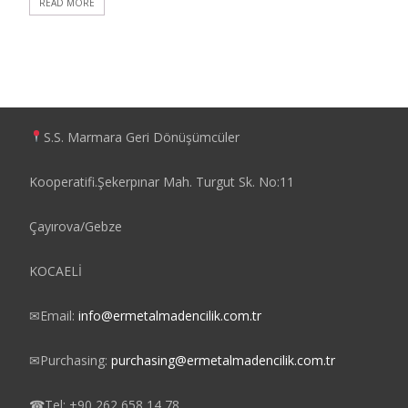
READ MORE
S.S. Marmara Geri Dönüşümcüler
Kooperatifi.Şekerpınar Mah. Turgut Sk. No:11
Çayırova/Gebze
KOCAELİ
✉
Email:
info@ermetalmadencilik.com.tr
✉
Purchasing:
purchasing@ermetalmadencilik.com.tr
☎
Tel: +90 262 658 14 78