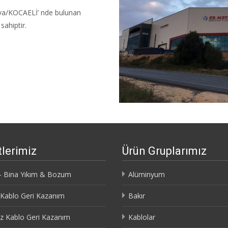
ova/KOCAELİ’ nde bulunan
sahiptir.
lerimiz
Ürün Gruplarımız
– Bina Yıkım & Bozum
Alüminyum
i Kablo Geri Kazanım
Bakır
iz Kablo Geri Kazanım
Kablolar