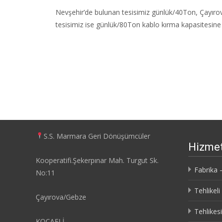
Nevşehir’de bulunan tesisimiz günlük/40Ton, Çayır
tesisimiz ise günlük/80Ton kablo kırma kapasitesine 
S.S. Marmara Geri Dönüşümcüler
Hizmet
Kooperatifi.Şekerpınar Mah. Turgut Sk.
Fabrika 
No:11
Tehlikel
Çayırova/Gebze
Tehlikes
KOCAELİ