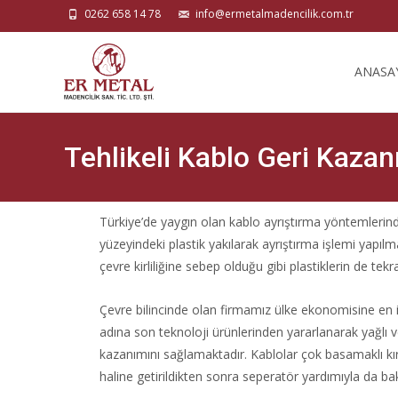
0262 658 14 78
info@ermetalmadencilik.com.tr
ANASA
Tehlikeli Kablo Geri Kaza
Türkiye’de yaygın olan kablo ayrıştırma yöntemlerin
yüzeyindeki plastik yakılarak ayrıştırma işlemi yapı
çevre kirliliğine sebep olduğu gibi plastiklerin de tek
Çevre bilincinde olan firmamız ülke ekonomisine en i
adına son teknoloji ürünlerinden yararlanarak yağlı v
kazanımını sağlamaktadır. Kablolar çok basamaklı kı
haline getirildikten sonra seperatör yardımıyla da bak