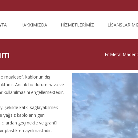
YFA
HAKKIMIZDA
HİZMETLERİMİZ
LİSANSLARIMI
nım
Er Metal Madenc
de maalesef, kablonun dış
lmaktadır. Ancak bu durum hava ve
rar kullanılmasını engellemektedir.
yi şekilde katkı sağlayabilmek
e yağsız kabloların geri
rıcılardan geçmekte ve granül
ır plastikten ayrılmaktadır.