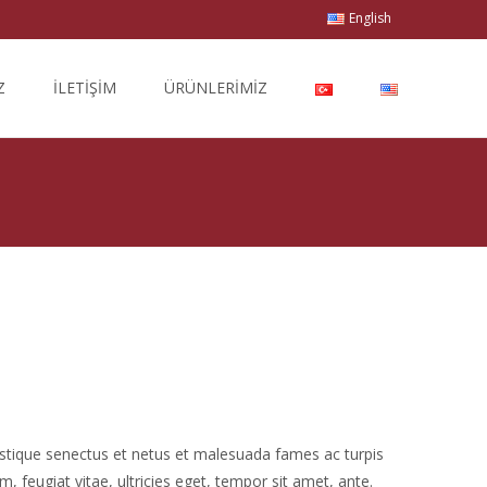
English
Z
İLETİŞİM
ÜRÜNLERİMİZ
istique senectus et netus et malesuada fames ac turpis
, feugiat vitae, ultricies eget, tempor sit amet, ante.