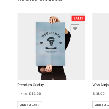
SALE!
ADD TO WISHLIST
Premium Quality
Woo Ninja
£
12.00
£
15.00
£
15.00
ADD TO CART
ADD TO C