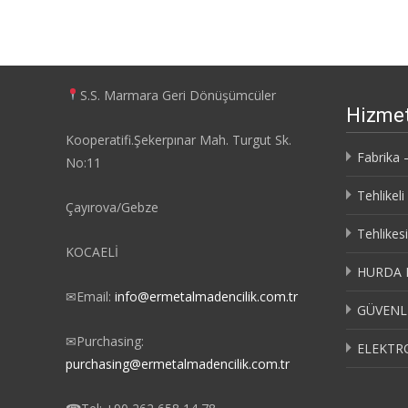
S.S. Marmara Geri Dönüşümcüler
Hizmet
Kooperatifi.Şekerpınar Mah. Turgut Sk.
Fabrika 
No:11
Tehlikel
Çayırova/Gebze
Tehlikes
KOCAELİ
HURDA 
✉
Email:
info@ermetalmadencilik.com.tr
GÜVENLİ
✉
Purchasing:
ELEKTRO
purchasing@ermetalmadencilik.com.tr