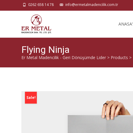
0262 658 14 78
info@ermetalmadencilik.com.tr
ANASA
Flying Ninja
Er Metal Madencilik - Geri Dönüşümde Lider
>
Products
>
Sale!