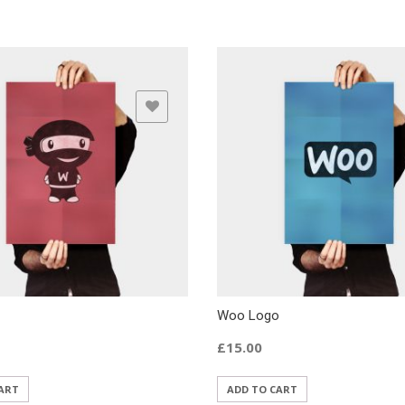
ADD TO WISHLIST
ADD TO WISHLIST
Woo Logo
£
15.00
ART
ADD TO CART