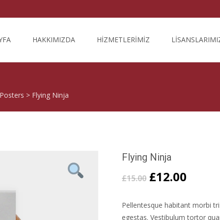
YFA
HAKKIMIZDA
HİZMETLERİMİZ
LİSANSLARIMI
Posters
>
Flying Ninja
Flying Ninja
£
12.00
£
15.00
Pellentesque habitant morbi tr
egestas. Vestibulum tortor quam