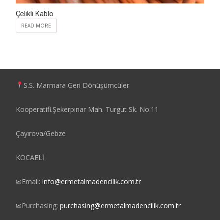
Çelikli Kablo
READ MORE
S.S. Marmara Geri Dönüşümcüler
Kooperatifi.Şekerpınar Mah. Turgut Sk. No:11
Çayırova/Gebze
KOCAELİ
✉
Email:
info@ermetalmadencilik.com.tr
✉
Purchasing:
purchasing@ermetalmadencilik.com.tr