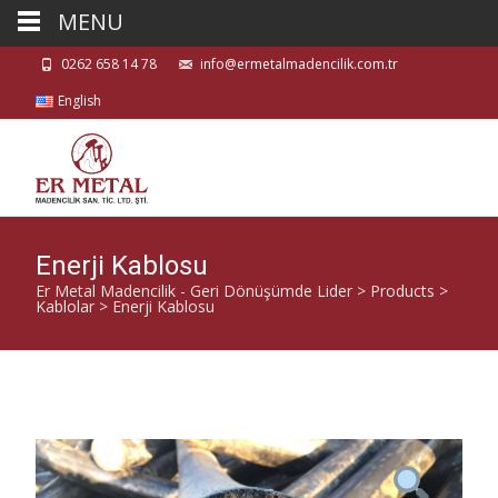
MENU
0262 658 14 78
info@ermetalmadencilik.com.tr
English
Enerji Kablosu
Er Metal Madencilik - Geri Dönüşümde Lider
>
Products
>
Kablolar
>
Enerji Kablosu