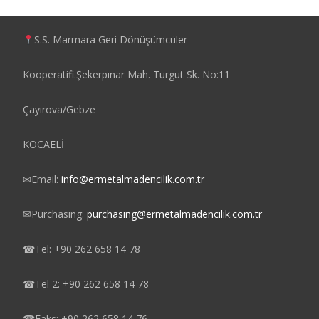
S.S. Marmara Geri Dönüşümcüler
Kooperatifi.Şekerpınar Mah. Turgut Sk. No:11
Çayırova/Gebze
KOCAELİ
✉
Email:
info@ermetalmadencilik.com.tr
✉
Purchasing:
purchasing@ermetalmadencilik.com.tr
☎
Tel: +90 262 658 14 78
☎
Tel 2: +90 262 658 14 78
☎
Faks: +90 262 658 14 76