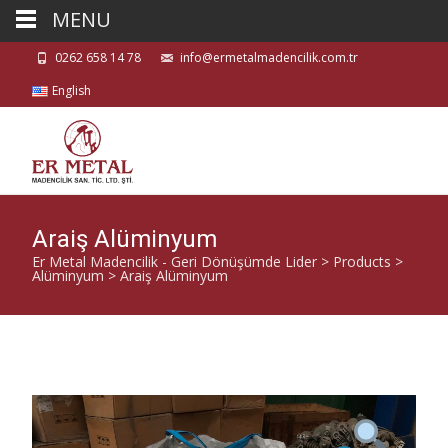
MENU
0262 658 14 78
info@ermetalmadencilik.com.tr
English
Araiş Alüminyum
Er Metal Madencilik - Geri Dönüşümde Lider
>
Products
>
Alüminyum
>
Araiş Alüminyum