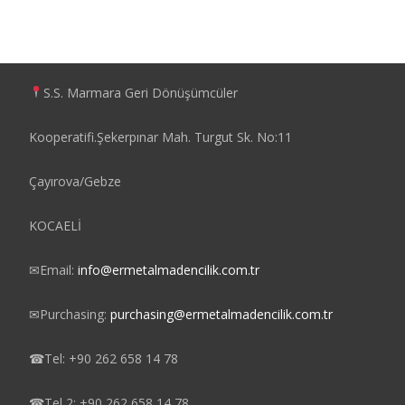
S.S. Marmara Geri Dönüşümcüler
Kooperatifi.Şekerpınar Mah. Turgut Sk. No:11
Çayırova/Gebze
KOCAELİ
✉
Email:
info@ermetalmadencilik.com.tr
✉
Purchasing:
purchasing@ermetalmadencilik.com.tr
☎
Tel: +90 262 658 14 78
☎
Tel 2: +90 262 658 14 78