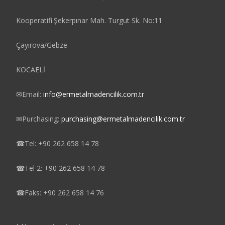
Kooperatifi.Şekerpınar Mah. Turgut Sk. No:11
Çayırova/Gebze
KOCAELİ
✉
Email:
info@ermetalmadencilik.com.tr
✉
Purchasing:
purchasing@ermetalmadencilik.com.tr
☎
Tel: +90 262 658 14 78
☎
Tel 2: +90 262 658 14 78
☎
Faks: +90 262 658 14 76